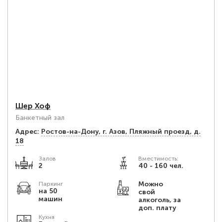
Шер Хоф
Банкетный зал
Адрес:
Ростов-на-Дону, г. Азов, Пляжный проезд, д.
18
Залов
Вместимость:
2
40 - 160 чел.
Можно
Паркинг
на 50
свой
машин
алкоголь, за
доп. плату
Кухня