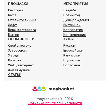
ПЛОЩАДКИ
МЕРОПРИЯТИЯ
Ресторан
Свадьба
Кафе
Новый год
Отель/гостиница
День рождения
Лофт
Выпускной
Веранда/терраса
Корпоратив
Шатер
Конференция
ОСОБЕННОСТИ
КУХНЯ
Свой алкоголь
Русская
За городом
Европейская
У воды
Кавказская
Караоке
Грузинская
Wi-Fi / интернет
Восточная
Живая музыка
СТАТЬИ
moybanket
moybanket.ru (с) 2026
Политика Конфиденциальности