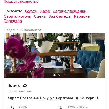
Показать полностью
порекомендовать тот или иной ресторан для отдыха
у воды, мы тщательно собираем и анализируем
Показать:
Лофты
Кафе
Летние площадки
информацию о каждом заведении.
Свой алкоголь
Сцена
Зал без еды
Караоке
Проектор
Найдено 19 вариантов
Причал 25
Банкетный зал
Адрес:
Ростов-на-Дону, ул. Береговая, д. 12, корп. 1
Залов
Вместимость: