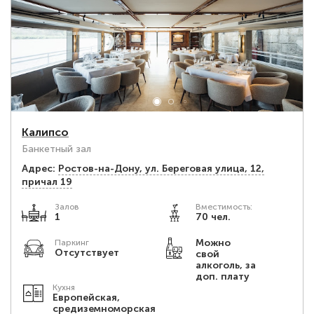
Калипсо
Банкетный зал
Адрес:
Ростов-на-Дону, ул. Береговая улица, 12,
причал 19
Залов
Вместимость:
1
70 чел.
Можно
Паркинг
Отсутствует
свой
алкоголь, за
доп. плату
Кухня
Европейская,
средиземноморская