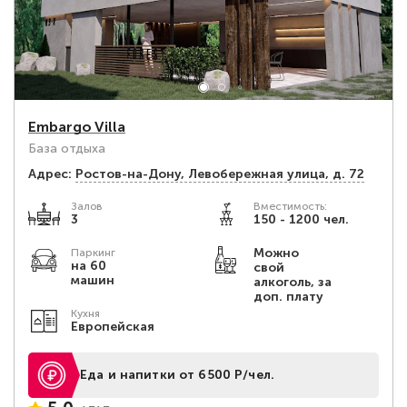
Embargo Villa
База отдыха
Адрес:
Ростов-на-Дону, Левобережная улица, д. 72
Залов
Вместимость:
3
150 - 1200 чел.
Можно
Паркинг
на 60
свой
машин
алкоголь, за
доп. плату
Кухня
Европейская
Еда и напитки от 6500 Р/чел.