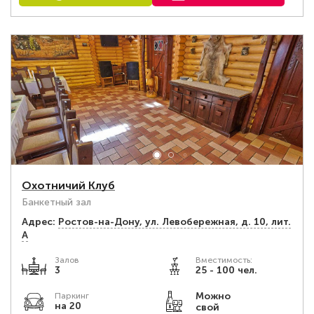
Охотничий Клуб
Банкетный зал
Адрес:
Ростов-на-Дону, ул. Левобережная, д. 10, лит.
А
Залов
Вместимость:
3
25 - 100 чел.
Можно
Паркинг
на 20
свой