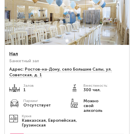
Нал
Банкетный зал
Адрес:
Ростов-на-Дону, село Большие Салы, ул.
Советская, д. 1
Залов
Вместимость:
1
300 чел.
Можно
Паркинг
Отсутствует
свой
алкоголь
Кухня
Кавказская, Европейская,
Грузинская