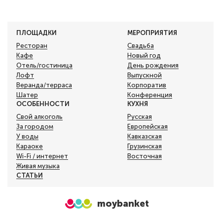
ПЛОЩАДКИ
МЕРОПРИЯТИЯ
Ресторан
Свадьба
Кафе
Новый год
Отель/гостиница
День рождения
Лофт
Выпускной
Веранда/терраса
Корпоратив
Шатер
Конференция
ОСОБЕННОСТИ
КУХНЯ
Свой алкоголь
Русская
За городом
Европейская
У воды
Кавказская
Караоке
Грузинская
Wi-Fi / интернет
Восточная
Живая музыка
СТАТЬИ
moybanket