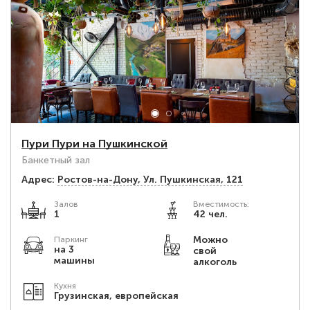
Пури Пури на Пушкинской
Банкетный зал
Адрес:
Ростов-на-Дону, Ул. Пушкинская, 121
Залов
Вместимость:
1
42 чел.
Можно
Паркинг
на 3
свой
машины
алкоголь
Кухня
Грузинская, европейская