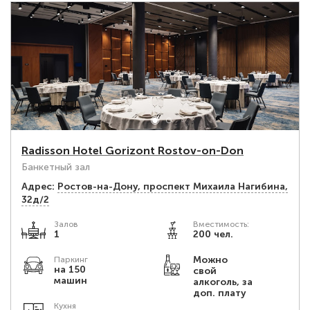
Radisson Hotel Gorizont Rostov-on-Don
Банкетный зал
Адрес:
Ростов-на-Дону, проспект Михаила Нагибина,
32д/2
Залов
Вместимость:
1
200 чел.
Можно
Паркинг
на 150
свой
машин
алкоголь, за
доп. плату
Кухня