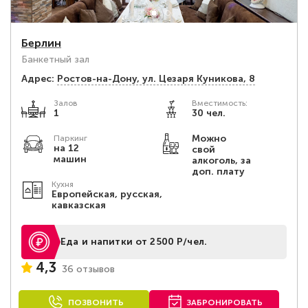
Берлин
Банкетный зал
Адрес:
Ростов-на-Дону, ул. Цезаря Куникова, 8
Залов
Вместимость:
1
30 чел.
Можно
Паркинг
на 12
свой
машин
алкоголь, за
доп. плату
Кухня
Европейская, русская,
кавказская
Еда и напитки от 2500 Р/чел.
4,3
36 отзывов
ПОЗВОНИТЬ
ЗАБРОНИРОВАТЬ