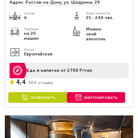
Адрес:
Ростов-на-Дону, ул. Щедрина, 29
Залов
Вместимость:
6
25 - 240 чел.
Можно
Паркинг
на 20
свой
машин
алкоголь
Кухня
Европейская
Еда и напитки от 2700 Р/чел.
4,4
504 отзыва
ПОЗВОНИТЬ
ЗАБРОНИРОВАТЬ