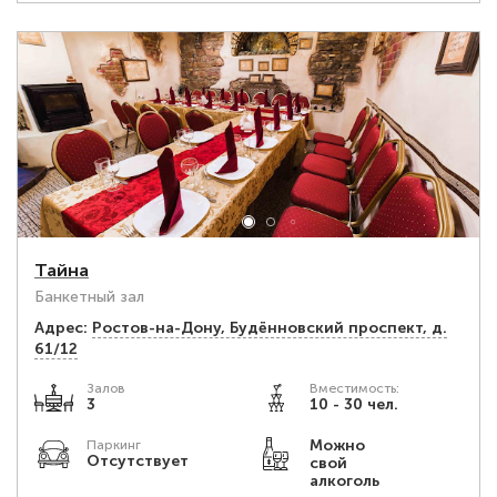
Тайна
Банкетный зал
Адрес:
Ростов-на-Дону, Будённовский проспект, д.
61/12
Залов
Вместимость:
3
10 - 30 чел.
Можно
Паркинг
Отсутствует
свой
алкоголь