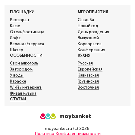
ПЛОЩАДКИ
МЕРОПРИЯТИЯ
Ресторан
Свадьба
Кафе
Новый год
Отель/гостиница
День рождения
Лофт
Выпускной
Веранда/терраса
Корпоратив
Шатер
Конференция
ОСОБЕННОСТИ
КУХНЯ
Свой алкоголь
Русская
За городом
Европейская
У воды
Кавказская
Караоке
Грузинская
Wi-Fi / интернет
Восточная
Живая музыка
СТАТЬИ
moybanket
moybanket.ru (с) 2026
Политика Конфиденциальности