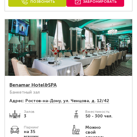
ПОЗВОНИТЬ
ЗАБРОНИРОВАТЬ
Benamar Hotel&SPA
Банкетный зал
Адрес:
Ростов-на-Дону, ул. Ченцова, д. 12/42
Залов
Вместимость:
3
50 - 300 чел.
Можно
Паркинг
на 35
свой
машин