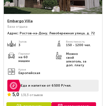
Embargo Villa
База отдыха
Адрес:
Ростов-на-Дону, Левобережная улица, д. 72
Залов
Вместимость:
3
150 - 1200 чел.
Можно
Паркинг
на 60
свой
машин
алкоголь, за
доп. плату
Кухня
Европейская
Еда и напитки от 6500 Р/чел.
5,0
1313 отзывов