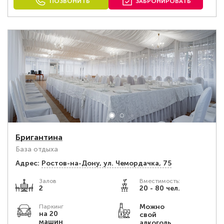
ПОЗВОНИТЬ
ЗАБРОНИРОВАТЬ
Бригантина
База отдыха
Адрес:
Ростов-на-Дону, ул. Чемордачка, 75
Залов
Вместимость:
2
20 - 80 чел.
Можно
Паркинг
на 20
свой
машин
алкоголь