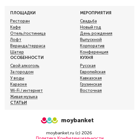
ПЛОЩАДКИ
МЕРОПРИЯТИЯ
Ресторан
Свадьба
Кафе
Новый год
Отель/гостиница
День рождения
Лофт
Выпускной
Веранда/терраса
Корпоратив
Шатер
Конференция
ОСОБЕННОСТИ
КУХНЯ
Свой алкоголь
Русская
За городом
Европейская
У воды
Кавказская
Караоке
Грузинская
Wi-Fi / интернет
Восточная
Живая музыка
СТАТЬИ
moybanket
moybanket.ru (с) 2026
Политика Конфиденциальности