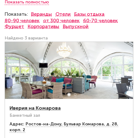
Показать полностью
адрес заведения и описание локации, подробные
фотографии интерьера и деталей, описание меню и
Показать:
Веранды
Отели
Базы отдыха
типа обслуживания и многое другое.
3 шатра: не
80-90 человек
от 300 человек
60-70 человек
нашли нужного места для банкета из? Это не
Фуршет
Корпоративы
Выпускной
проблема. Просто позвоните по телефону,
указанному на странице. Администратор ответит на
Найдено 3 варианта
все вопросы.
Иверия на Комарова
Банкетный зал
Адрес:
Ростов-на-Дону, Бульвар Комарова, д. 28,
корп. 2