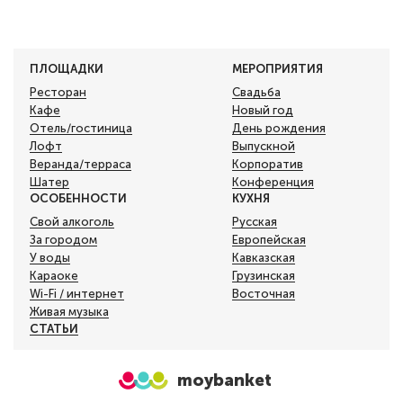
ПЛОЩАДКИ
МЕРОПРИЯТИЯ
Ресторан
Свадьба
Кафе
Новый год
Отель/гостиница
День рождения
Лофт
Выпускной
Веранда/терраса
Корпоратив
Шатер
Конференция
ОСОБЕННОСТИ
КУХНЯ
Свой алкоголь
Русская
За городом
Европейская
У воды
Кавказская
Караоке
Грузинская
Wi-Fi / интернет
Восточная
Живая музыка
СТАТЬИ
moybanket