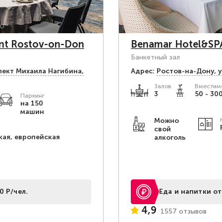
ont Rostov-on-Don
Benamar Hotel&SP
Банкетный зал
пект Михаила Нагибина,
Адрес:
Ростов-на-Дону, у
Залов
Вместимо
3
50 - 300
Паркинг
на 150
машин
Можно
свой
кая, европейская
алкоголь
0 Р/чел.
Еда и напитки от
4,9
1557 отзывов