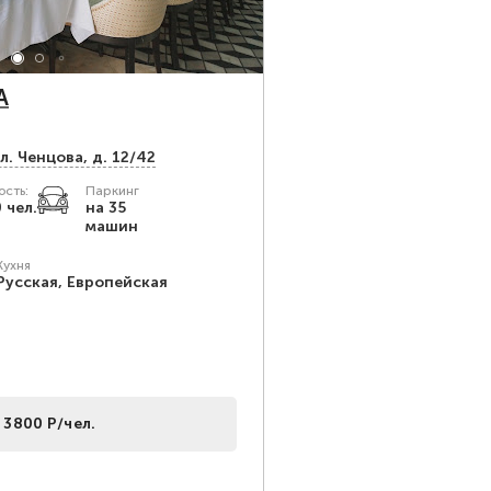
A
л. Ченцова, д. 12/42
сть:
Паркинг
 чел.
на 35
машин
Кухня
Русская, Европейская
 3800 Р/чел.