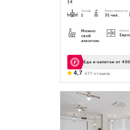
14
Залов
Вместимость:
1
35 чел.
Можно
Кухня
Евро
свой
алкоголь
Еда и напитки от 400
4,7
677 отзывов