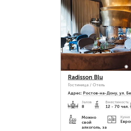
Radisson Blu
Гостиница / Отель
Адрес:
Ростов-на-Дону, ул. Бер
Залов
Вместимость:
8
12 - 70 чел.
Можно
Кухня
Евро
свой
алкоголь, за