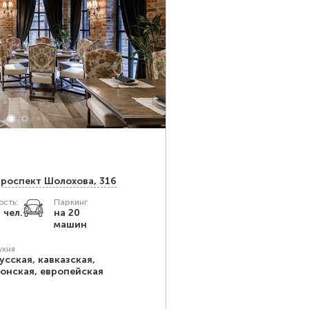
проспект Шолохова, 316
сть:
Паркинг
 чел.
на 20
машин
ухня
усская, кавказская,
онская, европейская