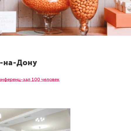
е-на-Дону
онференц-зал 100 человек