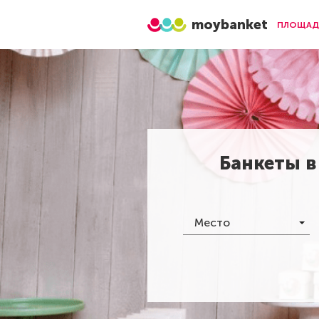
moybanket
ПЛОЩАД
Банкеты 
Место