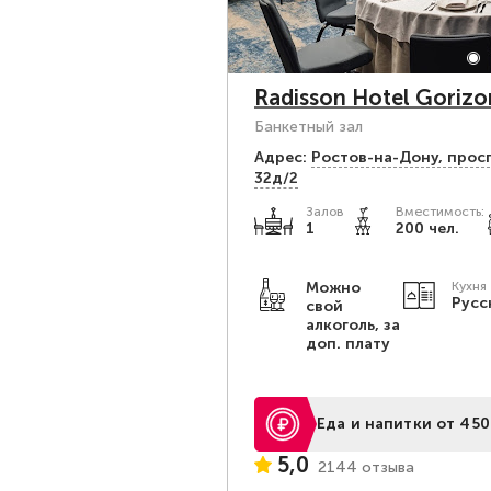
Radisson Hotel Goriz
Банкетный зал
Адрес:
Ростов-на-Дону, прос
32д/2
Залов
Вместимость:
1
200 чел.
Можно
Кухня
Русс
свой
алкоголь, за
доп. плату
Еда и напитки от 450
5,0
2144 отзыва