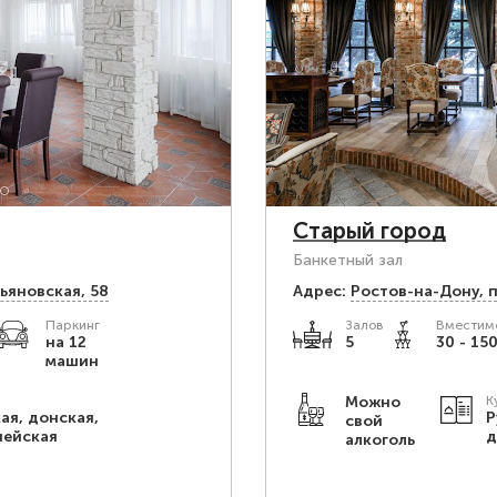
Старый город
Банкетный зал
льяновская, 58
Адрес:
Ростов-на-Дону, 
Паркинг
Залов
Вместимо
на 12
5
30 - 150
машин
Можно
К
ая, донская,
Р
свой
пейская
д
алкоголь