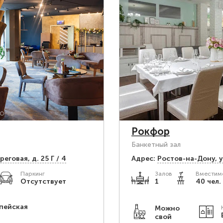
Рокфор
Банкетный зал
еговая, д. 25 Г / 4
Адрес:
Ростов-на-Дону, у
Паркинг
Залов
Вместимо
Отсутствует
1
40 чел.
пейская
Можно
свой