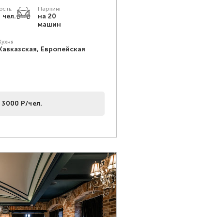
сть:
Паркинг
 чел.
на 20
машин
Кухня
Кавказская, Европейская
 3000 Р/чел.