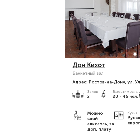
Дон Кихот
Банкетный зал
Адрес:
Ростов-на-Дону, ул. У
Залов
Вместимость:
2
20 - 45 чел.
Можно
Кухня
Русск
свой
евро
алкоголь, за
доп. плату