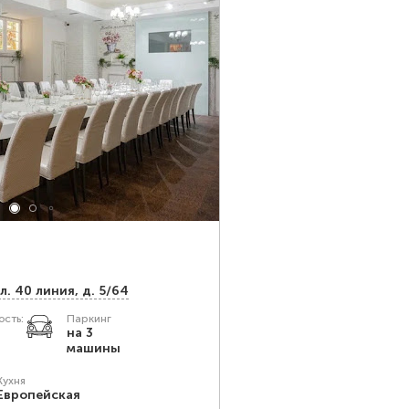
л. 40 линия, д. 5/64
сть:
Паркинг
на 3
машины
Кухня
Европейская