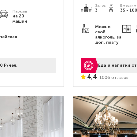
Залов
Вместимо
3
35 - 100
Паркинг
на 20
машин
Можно
свой
пейская
алкоголь, за
доп. плату
0 Р/чел.
Еда и напитки от
4,4
1006 отзывов