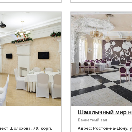
Шашлычный мир н
Банкетный зал
ект Шолохова, 79, корп.
Адрес:
Ростов-на-Дону, у