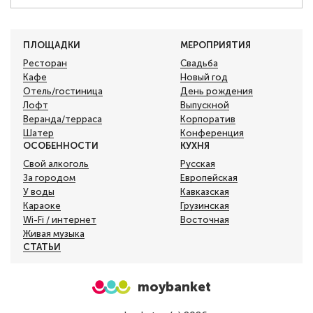
ПЛОЩАДКИ
МЕРОПРИЯТИЯ
Ресторан
Свадьба
Кафе
Новый год
Отель/гостиница
День рождения
Лофт
Выпускной
Веранда/терраса
Корпоратив
Шатер
Конференция
ОСОБЕННОСТИ
КУХНЯ
Свой алкоголь
Русская
За городом
Европейская
У воды
Кавказская
Караоке
Грузинская
Wi-Fi / интернет
Восточная
Живая музыка
СТАТЬИ
moybanket