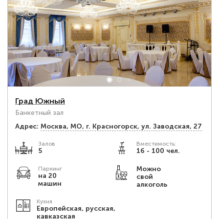
Град Южный
Банкетный зал
Адрес:
Москва, МО, г. Красногорск, ул. Заводская, 27
Залов
Вместимость:
5
16 - 100 чел.
Можно
Паркинг
на 20
свой
машин
алкоголь
Кухня
Европейская, русская,
кавказская